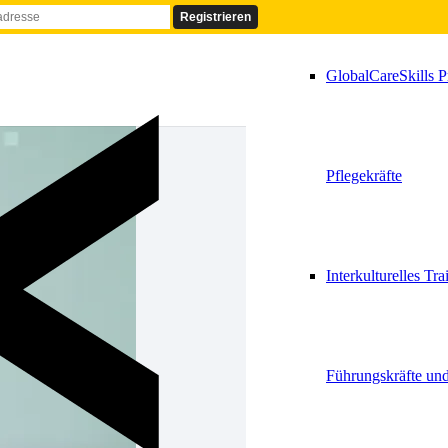
GlobalCareSkills P
Pflegekräfte
Interkulturelles Tra
Führungskräfte un