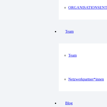
ORGANISATIONSEN
Team
Team
Netzwerkpartner*innen
Blog