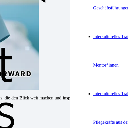
Geschäftsführunge
Interkulturelles Tra
Mentor*innen
Interkulturelles Tra
es, die den Blick weit machen und inspirieren, wohin die Reise gehen
Pflegekräfte aus d