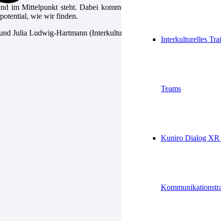
land im Mittelpunkt steht. Dabei kommen Integrationsmanager*innen,
potential, wie wir finden.
 Julia Ludwig-Hartmann (Interkulturelle Trainerin dgikt).
Interkulturelles Tra
Teams
Kuniro Dialog XR 
Kommunikationstra