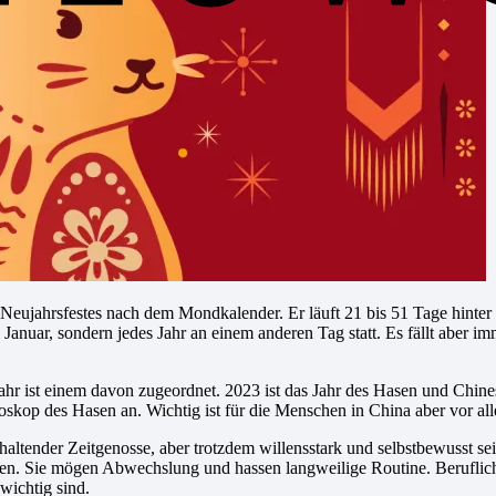
s Neujahrsfestes nach dem Mondkalender. Er läuft 21 bis 51 Tage hinte
1. Januar, sondern jedes Jahr an einem anderen Tag statt. Es fällt aber
Jahr ist einem davon zugeordnet. 2023 ist das Jahr des Hasen und Chin
op des Hasen an. Wichtig ist für die Menschen in China aber vor all
haltender Zeitgenosse, aber trotzdem willensstark und selbstbewusst sei
 öffnen. Sie mögen Abwechslung und hassen langweilige Routine. Berufli
wichtig sind.