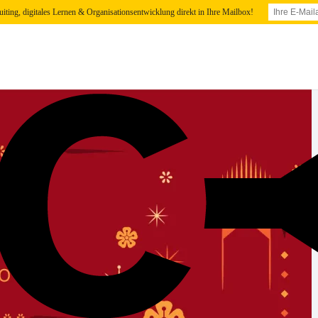
uiting, digitales Lernen & Organisationsentwicklung direkt in Ihre Mailbox!