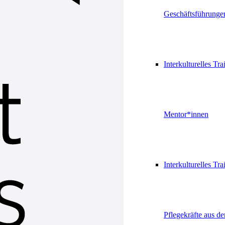
Geschäftsführunge
Interkulturelles Tra
Mentor*innen
Interkulturelles Tra
Pflegekräfte aus d