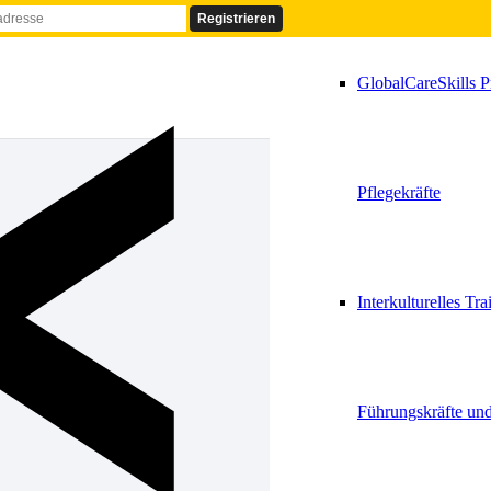
GlobalCareSkills P
Pflegekräfte
Interkulturelles Tra
Führungskräfte un