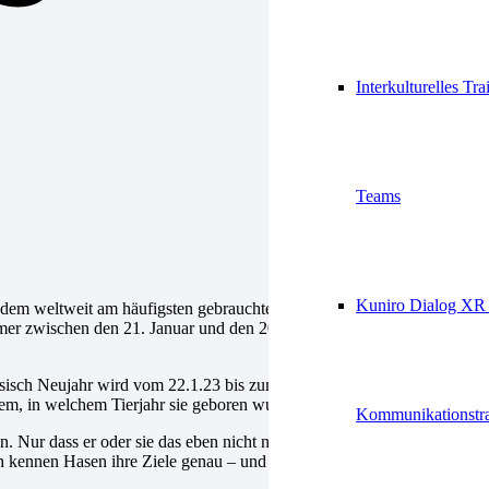
Interkulturelles Tra
Teams
Kuniro Dialog XR 
r dem weltweit am häufigsten gebrauchten gregorianischen Kalender
 immer zwischen den 21. Januar und den 20. Februar und auf einem
esisch Neujahr wird vom 22.1.23 bis zum 7.2.23 gefeiert. Die
em, in welchem Tierjahr sie geboren wurden.
Kommunikationstra
n. Nur dass er oder sie das eben nicht nach außen zeigt. Hasen gelten
ch kennen Hasen ihre Ziele genau – und das sind oft kreative Berufe