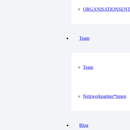
ORGANISATIONSEN
Team
Team
Netzwerkpartner*innen
Blog