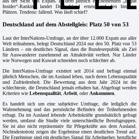
aus der Sicht von Expats. In dem jährlich erscheinenden „Expat
Insider“-Ranking landet Deutschland erneut auf den hinteren
Plätzen. Tendenz: fallend. Was läuft schief?
Deutschland auf dem Abstellgleis: Platz 50 von 53
Laut der InterNations-Umfrage, an der über 12.000 Expats aus aller
Welt teilnahmen, belegt Deutschland 2024 nur den 50. Platz von 53
Ländern – ein deutliches Signal, dass die Bundesrepublik als Ziel
für Auswanderer zunehmend an Attraktivität verliert. Nur Länder
wie Norwegen und Kuwait schneiden noch schlechter ab.
Die InterNatios-Umfrage existiert seit 2014 und befragt einmal
jährlich Menschen, die im Ausland leben, nach deren Lebensqualität
und Zufriedenheit. Die Bewertung aus dem Jahr 2024 ist die
schlechteste, die Deutschland jemals erhalten hat. Abgefragt werden
Kriterien wie
Lebensqualität
,
Arbeit
, oder
Ankommen
.
Es handelt sich um eine subjektive Umfrage, die lediglich die
Wahrnehmung und das persönliche Befinden der Teilnehmenden
erfragt. Da im Ausland lebende Arbeitskräfte grundsätzlich gefragt
werden, umfasst die Studie viele unterschiedliche Berufsgruppen.
Sie ist also nicht repräsentativ für Pflegekräfte aus dem Ausland.
Nichtsdestotrotz zeigen die Ergebnisse einen deutlichen Trend auf.
Die Ergebnisse sind ein deutliches Signal für Arbeitgeber, berufliche