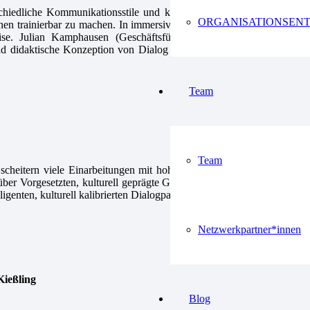
chiedliche Kommunikationsstile und kulturelle Erwartungen. Kuniro
ORGANISATIONSEN
nen trainierbar zu machen. In immersiven Szenarien führen Lernende
ise. Julian Kamphausen (Geschäftsführung Studio für unendliche
 didaktische Konzeption von Dialog XR und zeigen in einer Live-
Team
Team
cheitern viele Einarbeitungen mit hohen Kosten und Stress für alle
ber Vorgesetzten, kulturell geprägte Gesprächsmuster. Dialog XR ist
igenten, kulturell kalibrierten Dialogpartner*innen. Olivia Prauss und
Netzwerkpartner*innen
Kießling
Blog