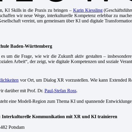
, KI Skills in die Praxis zu bringen –
Karin Kiessling
(Geschäftsführ
 schaffen wir neue Wege, interkulturelle Kompetenz erlebbar zu machen
esellschaft vereint, um gemeinsam über KI und digitale Transformation
chule Baden-Württemberg
es um die Frage, wie wir die
Zukunft
aktiv gestalten – insbesonder
 Sozialen Arbeit“, der zeigt, wie digitale Kompetenzen und soziale V
lichkeiten
vor Ort, um Dialog XR vorzustellen. Wie kann Extended Re
ir darüber mit Prof. Dr.
Paul-Stefan Ross
.
 entsteht eine Modell-Region zum Thema KI und spannende Entwicklunge
R: Interkulturelle Kommunikation mit XR und KI trainieren
14482 Potsdam