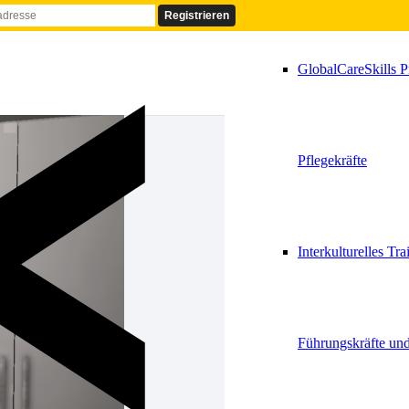
GlobalCareSkills P
Pflegekräfte
Interkulturelles Tra
Führungskräfte un