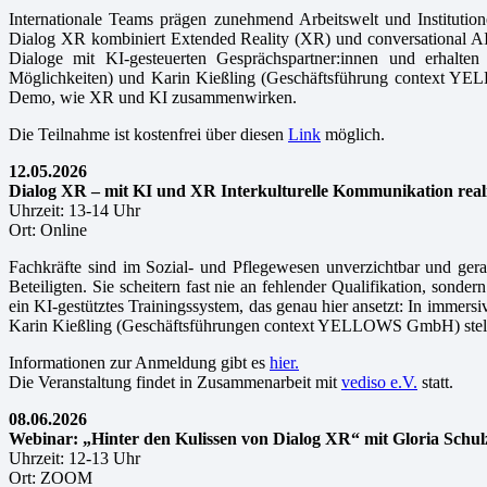
Internationale Teams prägen zunehmend Arbeitswelt und Institutio
Dialog XR kombiniert Extended Reality (XR) und conversational AI,
Dialoge mit KI-gesteuerten Gesprächspartner:innen und erhalte
Möglichkeiten) und Karin Kießling (Geschäftsführung context YE
Demo, wie XR und KI zusammenwirken.
Die Teilnahme ist kostenfrei über diesen
Link
möglich.
12.05.2026
Dialog XR – mit KI und XR Interkulturelle Kommunikation realis
Uhrzeit:
13-14 Uhr
Ort: Online
Fachkräfte sind im Sozial- und Pflegewesen unverzichtbar und gera
Beteiligten. Sie scheitern fast nie an fehlender Qualifikation, so
ein KI-gestütztes Trainingssystem, das genau hier ansetzt: In immersi
Karin Kießling (Geschäftsführungen context YELLOWS GmbH) stellen
Informationen zur Anmeldung gibt es
hier.
Die Veranstaltung findet in Zusammenarbeit mit
vediso e.V.
statt.
08.06.2026
Webinar: „Hinter den Kulissen von Dialog XR“ mit Gloria Schulz
Uhrzeit:
12-13 Uhr
Ort: ZOOM