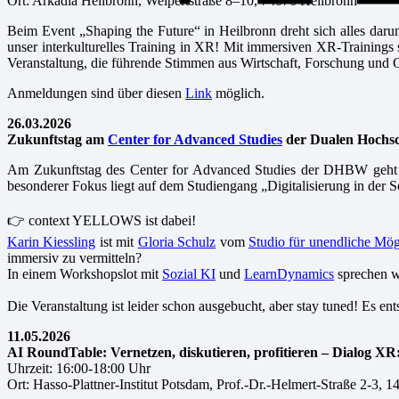
Ort:
Arkadia Heilbronn, Weipertstraße 8–10, 74076 Heilbronn
Beim Event „Shaping the Future“ in Heilbronn dreht sich alles darum
unser interkulturelles Training in XR! Mit immersiven XR-Trainings
Veranstaltung, die führende Stimmen aus Wirtschaft, Forschung und G
Anmeldungen sind über diesen
Link
möglich.
26.03.2026
Zukunftstag am
Center for Advanced Studies
der Dualen Hochs
Am Zukunftstag des Center for Advanced Studies der DHBW geht 
besonderer Fokus liegt auf dem Studiengang „Digitalisierung in der
👉 context YELLOWS ist dabei!
Karin Kiessling
ist mit
Gloria Schulz
vom
Studio für unendliche Mög
immersiv zu vermitteln?
In einem Workshopslot mit
Sozial KI
und
LearnDynamics
sprechen w
Die Veranstaltung ist leider schon ausgebucht, aber stay tuned! Es
11.05.2026
AI RoundTable: Vernetzen, diskutieren, profitieren – Dialog X
Uhrzeit: 16:00-18:00 Uhr
Ort: Hasso-Plattner-Institut Potsdam, Prof.-Dr.-Helmert-Straße 2-3, 