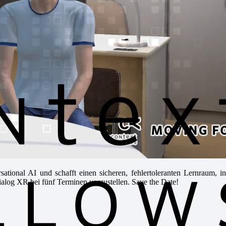
tional AI und schafft einen sicheren, fehlertoleranten Lernraum, i
alog XR bei fünf Terminen vorzustellen. Save the Date!