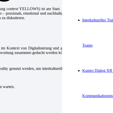
ung context YELLOWS) ist am Start. Mit im Gepäck ist Dialog XR,
 – praxisnah, emotional und nachhaltig. Unser Workshop ist Teil der
 zu diskutieren.
Interkulturelles Tra
Teams
e im Kontext von
Digitalisierung
und gesellschaftlichem
Wandel.
Ein
erantwortung zusammen gedacht werden können.
ality genutzt werden, um
interkulturelle
Kompetenzen
praxisnah und
Kuniro Dialog XR 
n warten.
Kommunikationstra