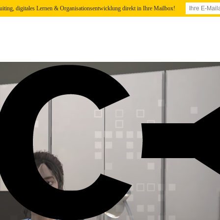
uiting, digitales Lernen & Organisationsentwicklung direkt in Ihre Mailbox!