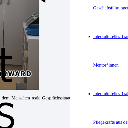
Geschäftsführunge
Interkulturelles Tra
Mentor*innen
Interkulturelles Tra
n dem Menschen reale Gesprächssituationen trainieren können – mit
Pflegekräfte aus d