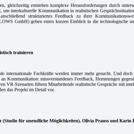
nen, gleichzeitig entstehen komplexe Herausforderungen durch unters
 um interkulturelle Kommunikation in realistischen Gesprächssituatio
n anschließend strukturiertes Feedback zu ihrer Kommunikationswe
LLOWS GmbH) geben einen kurzen Einblick in die technologische und
tisch trainieren
de internationale Fachkräfte werden immer mehr gesucht. Und doch s
ndern an Kommunikation: missverstandenes Feedback, Hemmungen gegenü
ven VR-Szenarien führen Mitarbeitende realistische Gespräche mit intell
 das Projekt im Detail vor.
 (Studio für unendliche Möglichkeiten), Olivia Prauss und Karin 