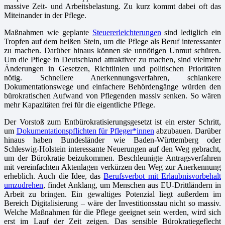
massive Zeit- und Arbeitsbelastung. Zu kurz kommt dabei oft das
Miteinander in der Pflege.
Maßnahmen wie geplante
Steuererleichterungen
sind lediglich ein
Tropfen auf dem heißen Stein, um die Pflege als Beruf interessanter
zu machen. Darüber hinaus können sie unnötigen Unmut schüren.
Um die Pflege in Deutschland attraktiver zu machen, sind vielmehr
Änderungen in Gesetzen, Richtlinien und politischen Prioritäten
nötig. Schnellere Anerkennungsverfahren, schlankere
Dokumentationswege und einfachere Behördengänge würden den
bürokratischen Aufwand von Pflegenden massiv senken. So wären
mehr Kapazitäten frei für die eigentliche Pflege.
Der Vorstoß zum Entbürokratisierungsgesetzt ist ein erster Schritt,
um
Dokumentationspflichten für Pfleger*innen
abzubauen. Darüber
hinaus haben Bundesländer wie Baden-Württemberg oder
Schleswig-Holstein interessante Neuerungen auf den Weg gebracht,
um der Bürokratie beizukommen. Beschleunigte Antragsverfahren
mit vereinfachten Aktenlagen verkürzen den Weg zur Anerkennung
erheblich. Auch die Idee, das
Berufsverbot mit Erlaubnisvorbehalt
umzudrehen
, findet Anklang, um Menschen aus EU-Drittländern in
Arbeit zu bringen. Ein gewaltiges Potenzial liegt außerdem im
Bereich Digitalisierung – wäre der Investitionsstau nicht so massiv.
Welche Maßnahmen für die Pflege geeignet sein werden, wird sich
erst im Lauf der Zeit zeigen. Das sensible Bürokratiegeflecht