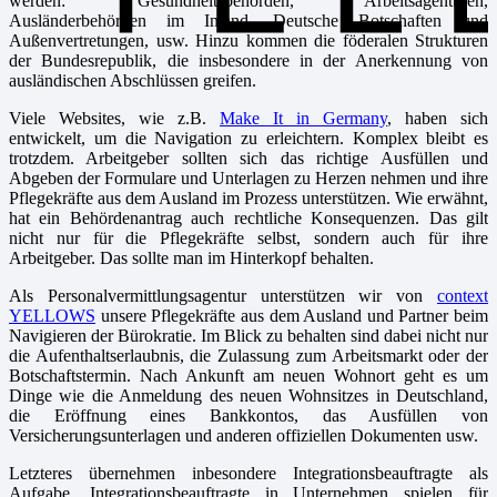
werden: Gesundheitsbehörden, Arbeitsagenturen,
Ausländerbehörden im Inland, Deutsche Botschaften und
Außenvertretungen, usw. Hinzu kommen die föderalen Strukturen
der Bundesrepublik, die insbesondere in der Anerkennung von
ausländischen Abschlüssen greifen.
Viele Websites, wie z.B.
Make It in Germany
, haben sich
entwickelt, um die Navigation zu erleichtern. Komplex bleibt es
trotzdem. Arbeitgeber sollten sich das richtige Ausfüllen und
Abgeben der Formulare und Unterlagen zu Herzen nehmen und ihre
Pflegekräfte aus dem Ausland im Prozess unterstützen. Wie erwähnt,
hat ein Behördenantrag auch rechtliche Konsequenzen. Das gilt
nicht nur für die Pflegekräfte selbst, sondern auch für ihre
Arbeitgeber. Das sollte man im Hinterkopf behalten.
Als Personalvermittlungsagentur unterstützen wir von
context
YELLOWS
unsere Pflegekräfte aus dem Ausland und Partner beim
Navigieren der Bürokratie. Im Blick zu behalten sind dabei nicht nur
die Aufenthaltserlaubnis, die Zulassung zum Arbeitsmarkt oder der
Botschaftstermin. Nach Ankunft am neuen Wohnort geht es um
Dinge wie die Anmeldung des neuen Wohnsitzes in Deutschland,
die Eröffnung eines Bankkontos, das Ausfüllen von
Versicherungsunterlagen und anderen offiziellen Dokumenten usw.
Letzteres übernehmen inbesondere Integrationsbeauftragte als
Aufgabe. Integrationsbeauftragte in Unternehmen spielen für