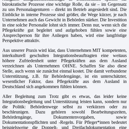
bürokratische Prozesse eine wichtige Rolle, da sie – im Gegensatz
zu uns Personalagenturen – direkt im Betrieb angesiedelt sind. Die
Einblicke in interne Prozesse sind größer, die Wege kürzer, je nach
Unternehmen auch das Gewicht in Behörden stärker. Die Investition
in eine solche Personalie lohnt sich immer. Denn nur, wenn sich die
Pflegekräfte gut begleitet und aufgehoben fühlen sowie eine
Ansprechperson für ihre Anliegen haben, wird eine langfristige
Perspektive attraktiv.
Aus unserer Praxis wird klar, dass Unternehmen MIT kompetenten,
interkulturell geschulten Integrationsbeauftragten eine weitaus
höhere Zufriedenheit unter Pflegekräften aus dem Ausland
verzeichnen als Unternehmen OHNE. Schaffen Sie also diese
Stelle, auch wenn sie zunächst einmal kostet. Die damit verbundene
Unterstützung, z.B. für Behördengänge, ist ein unterschätzter,
wesentlicher Faktor, dass Pflegekräfte aus dem Ausland in
Deutschland sich angekommen fühlen können.
Aller Begleitung zum Trotz gibt es etwas, das leider keine
Integrationsbegleitung und Unterstützung leisten kann, sondern nur
die Politik: Behördenwege selbst zu verkürzen oder zu
beschleunigen. Dazu gehören sowohl Bearbeitungszeiten,
Behördengänge, Dokumentenvorgaben, sowie
Dokumentationspflichten und -Regeln. Für Pfleger*innen bedeutet
beispielsweise die Doppelt- und Dreifachdokumentation eine