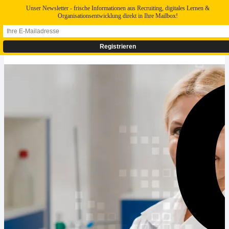
Unser Newsletter - frische Informationen aus Recruiting, digitales Lernen &
Organisationsentwicklung direkt in Ihre Mailbox!