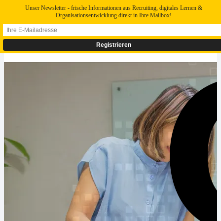
Unser Newsletter - frische Informationen aus Recruiting, digitales Lernen &
Organisationsentwicklung direkt in Ihre Mailbox!