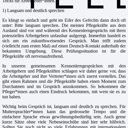
Tricks für Arbeitgeber*innen.
1) Langsam und deutlich sprechen
Es klingt so einfach und geht im Eifer des Gefechts dann doch oft
unter: Bitte langsam sprechen. Die meisten Pflegekräfte aus dem
Ausland sind vor und während des Kennenlerngesprächs mit ihren
potenziellen Arbeitgebern unfassbar aufgeregt. Immerhin handelt es
sich um ein zukunftsweisendes Gespräch. Man trifft zudem
(vielleicht zum ersten Mal) auf einen Deutsch-Kontakt außerhalb der
bekannten Umgebung. Diese Prüfungssituation ist für die
Pflegekräfte oft nervenaufreibend.
In unseren gemeinsamen Kennenlerngesprächen mit den
Arbeitgebern und Pflegekräften schlagen wir daher gerne vor, dass
die Arbeitgeber und ihre Vertreter*innen sich zuerst vorstellen. Das
gibt einen Rahmen und die Pflegekräfte haben einen Moment zum
Durchatmen und im Gespräch anzukommen. So bekommen die
Pfleger*innen auch einen Eindruck bekommen, mit wem sie es zu
tun haben.
Wichtig beim Gespräch ist, langsam und deutlich zu sprechen. Für
Muttersprachler*innen kann das gedrosselte Tempo und die
einfachere Sprache etwas gewöhnungsbedürftig sein. Auch gerne
kurze Sätze ohne viele Nebeneinschübe sind hier sehr hilfreich.
Sollten Sie noch nicht so viele Erfahrungen mit internationalem