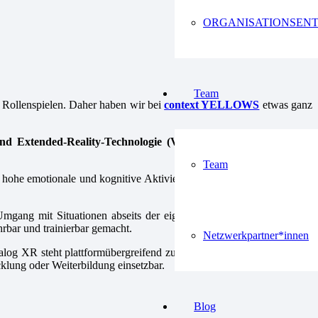
ORGANISATIONSEN
Team
n Rollenspielen. Daher haben wir bei
context YELLOWS
etwas ganz
nd Extended-Reality-Technologie (VR/XR). VR ermöglicht das
Team
hohe emotionale und kognitive Aktivierung erreicht, die nachhaltiges
Umgang mit Situationen abseits der eigenen Kommunikationsmuster.
rbar und trainierbar gemacht.
Netzwerkpartner*innen
alog XR steht plattformübergreifend zur Verfügung und kann sowohl
cklung oder Weiterbildung einsetzbar.
Blog