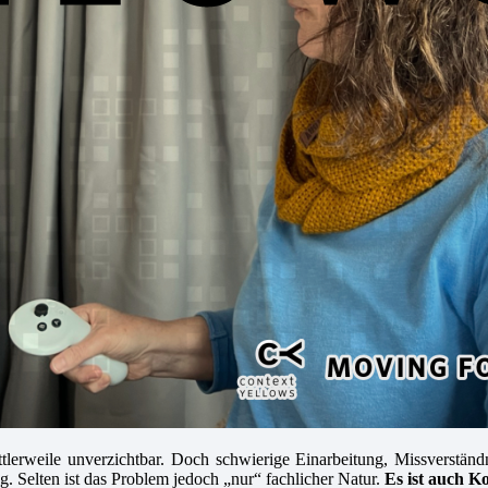
mittlerweile unverzichtbar. Doch schwierige Einarbeitung, Missverst
g. Selten ist das Problem jedoch „nur“ fachlicher Natur.
Es ist auch 