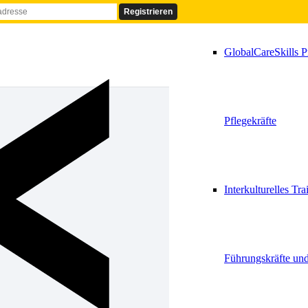
GlobalCareSkills P
Pflegekräfte
Interkulturelles Tra
Führungskräfte un