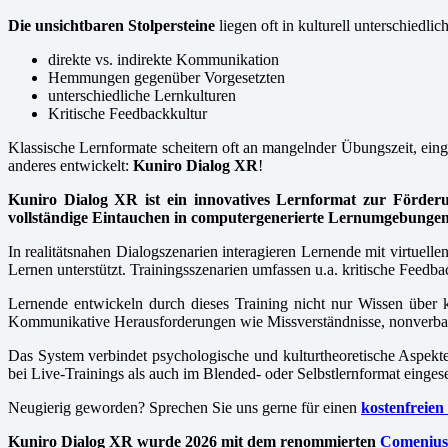
Die unsichtbaren Stolpersteine
liegen oft in kulturell unterschiedli
direkte vs. indirekte Kommunikation
Hemmungen gegenüber Vorgesetzten
unterschiedliche Lernkulturen
Kritische Feedbackkultur
Klassische Lernformate scheitern oft an mangelnder Übungszeit, ein
anderes entwickelt:
Kuniro Dialog XR
!
Kuniro Dialog XR
ist ein innovatives Lernformat zur Förder
vollständige Eintauchen in computergenerierte Lernumgebungen,
In realitätsnahen Dialogszenarien interagieren Lernende mit virtuel
Lernen unterstützt. Trainingsszenarien umfassen u.a. kritische Feedba
Lernende entwickeln durch dieses Training nicht nur Wissen über
Kommunikative Herausforderungen wie Missverständnisse, nonverbale 
Das System verbindet psychologische und kulturtheoretische Aspek
bei Live-Trainings als auch im Blended- oder Selbstlernformat einges
Neugierig geworden? Sprechen Sie uns gerne für einen
kostenfreien
Kuniro Dialog XR wurde 2026 mit dem renommierten
Comenius