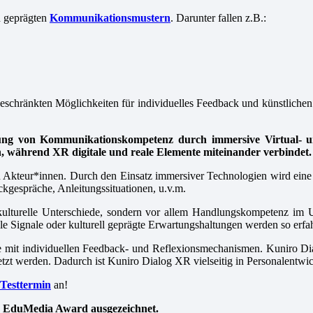
ch geprägten
Kommunikationsmustern
. Darunter fallen z.B.:
geschränkten Möglichkeiten für individuelles Feedback und künstliche
ung
von Kommunikationskompetenz durch immersive Virtual- u
 während XR digitale und reale Elemente miteinander verbindet.
len Akteur*innen. Durch den Einsatz immersiver Technologien wird eine 
ckgespräche, Anleitungssituationen, u.v.m.
 kulturelle Unterschiede, sondern vor allem Handlungskompetenz im 
Signale oder kulturell geprägte Erwartungshaltungen werden so erfah
te mit individuellen Feedback- und Reflexionsmechanismen. Kuniro Di
etzt werden. Dadurch ist Kuniro Dialog XR vielseitig in Personalentwi
 Testtermin
an!
EduMedia Award ausgezeichnet.