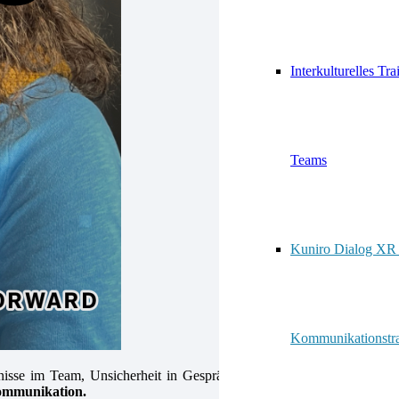
Interkulturelles Tra
Teams
Kuniro Dialog XR 
Kommunikationstra
ändnisse im Team, Unsicherheit in Gesprächen und hohe Belastung für
Kommunikation.