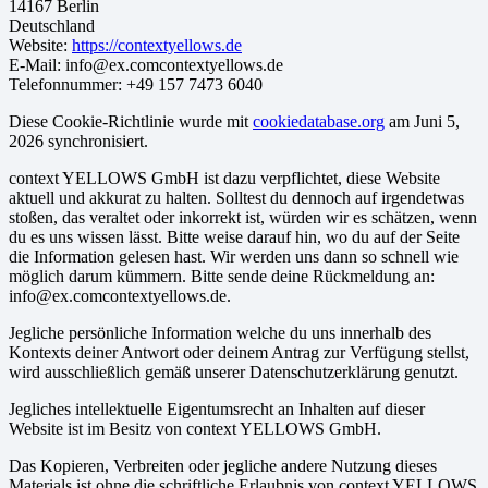
14167 Berlin
Deutschland
Website:
https://contextyellows.de
E-Mail:
info@
ex.com
contextyellows.de
Telefonnummer: +49 157 7473 6040
Diese Cookie-Richtlinie wurde mit
cookiedatabase.org
am Juni 5,
2026 synchronisiert.
context YELLOWS GmbH ist dazu verpflichtet, diese Website
aktuell und akkurat zu halten. Solltest du dennoch auf irgendetwas
stoßen, das veraltet oder inkorrekt ist, würden wir es schätzen, wenn
du es uns wissen lässt. Bitte weise darauf hin, wo du auf der Seite
die Information gelesen hast. Wir werden uns dann so schnell wie
möglich darum kümmern. Bitte sende deine Rückmeldung an:
info@
ex.com
contextyellows.de
.
Jegliche persönliche Information welche du uns innerhalb des
Kontexts deiner Antwort oder deinem Antrag zur Verfügung stellst,
wird ausschließlich gemäß unserer Datenschutzerklärung genutzt.
Jegliches intellektuelle Eigentumsrecht an Inhalten auf dieser
Website ist im Besitz von context YELLOWS GmbH.
Das Kopieren, Verbreiten oder jegliche andere Nutzung dieses
Materials ist ohne die schriftliche Erlaubnis von context YELLOWS