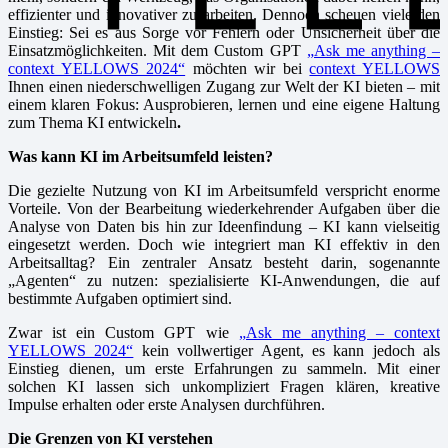
effizienter und innovativer zu arbeiten. Dennoch scheuen viele den
Einstieg: Sei es aus Sorge vor Fehlern oder Unsicherheit über die
Einsatzmöglichkeiten. Mit dem Custom GPT
„Ask me anything –
context YELLOWS 2024“
möchten wir bei
context YELLOWS
Ihnen einen niederschwelligen Zugang zur Welt der KI bieten – mit
einem klaren Fokus: Ausprobieren, lernen und eine eigene Haltung
zum Thema KI entwickeln
.
Was kann KI im Arbeitsumfeld leisten?
Die gezielte Nutzung von KI im Arbeitsumfeld verspricht enorme
Vorteile. Von der Bearbeitung wiederkehrender Aufgaben über die
Analyse von Daten bis hin zur Ideenfindung – KI kann vielseitig
eingesetzt werden. Doch wie integriert man KI effektiv in den
Arbeitsalltag? Ein zentraler Ansatz besteht darin, sogenannte
„Agenten“ zu nutzen: spezialisierte KI-Anwendungen, die auf
bestimmte Aufgaben optimiert sind.
Zwar ist ein Custom GPT wie
„Ask me anything – context
YELLOWS 2024“
kein vollwertiger Agent, es kann jedoch als
Einstieg dienen, um erste Erfahrungen zu sammeln. Mit einer
solchen KI lassen sich unkompliziert Fragen klären, kreative
Impulse erhalten oder erste Analysen durchführen.
Die Grenzen von KI verstehen